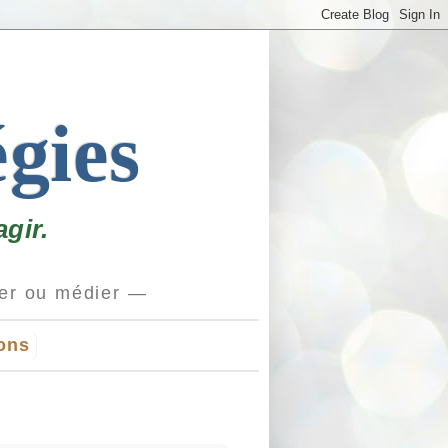
égies
gir.
ions