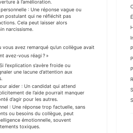
verture à l’amélioration.
C
 personnelle : Une réponse vague ou
un postulant qui ne réfléchit pas
É
tions. Cela peut laisser alors
H
ain narcissisme.
I
ù vous avez remarqué qu’un collègue avait
P
t avez-vous réagi ? »
P
 l’explication s’avère froide ou
P
gnaler une lacune d’attention aux
s.
R
pour aider : Un candidat qui attend
S
licitement de l’aide pourrait manquer
nté d’agir pour les autres.
S
el : Une réponse trop factuelle, sans
nts ou besoins du collègue, peut
ntelligence émotionnelle, souvent
tements toxiques.