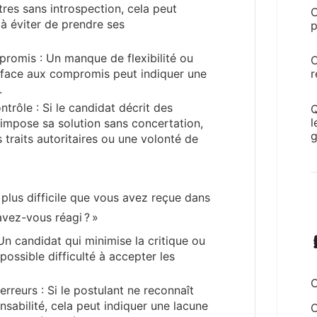
tres sans introspection, cela peut
C
à éviter de prendre ses
p
promis : Un manque de flexibilité ou
C
s face aux compromis peut indiquer une
r
.
trôle : Si le candidat décrit des
Q
l
impose sa solution sans concertation,
g
 traits autoritaires ou une volonté de
a plus difficile que vous avez reçue dans
avez-vous réagi ? »
Un candidat qui minimise la critique ou
possible difficulté à accepter les
C
rreurs : Si le postulant ne reconnaît
sabilité, cela peut indiquer une lacune
C