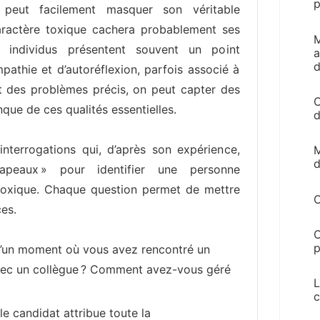
p
 peut facilement masquer son véritable
aractère toxique cachera probablement ses
M
 individus présentent souvent un point
a
d
thie et d’autoréflexion, parfois associé à
nt des problèmes précis, on peut capter des
C
que de ces qualités essentielles.
d
interrogations qui, d’après son expérience,
M
d
apeaux » pour identifier une personne
 toxique. Chaque question permet de mettre
C
es.
C
p
d’un moment où vous avez rencontré un
vec un collègue ? Comment avez-vous géré
L
c
le candidat attribue toute la