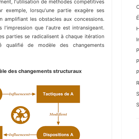
ément, l'utilisation de méthodes compétitives
C
Par exemple, lorsqu'une partie exagère ses
É
n amplifiant les obstacles aux concessions.
 l'impression que l'autre est intransigeant.
H
es parties se radicalisent à chaque itération
I
té qualifié de modèle des changements
P
P
dèle des changements structuraux
P
R
S
S