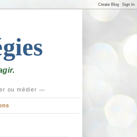
égies
gir.
ions