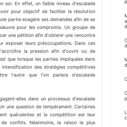
p
 soi. En effet, un faible niveau d'escalade
voir pour objectif de faciliter la résolution
M
 une partie exagère ses demandes afin de se
a
d
œuvre pour les compromis. Un groupe de
cer une pétition afin d'obtenir une rencontre
C
ur exposer leurs préoccupations. Dans ces
d
d'accroître la pression afin d'ouvrir ou de
n'est que lorsque les parties impliquées dans
M
d
intensification des stratégies compétitives
re l'autre que l'on parlera d'escalade
C
C
p
ngagent-elles dans un processus d'escalade
voir une question de tempérament. Certaines
L
ment quérulentes et la compétition est leur
c
e conflits. Néanmoins, la raison la plus